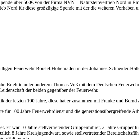
Spende über 500€ von der Firma NVN – Natursteinvertrieb Nord in E
ieb Nord für diese großzügige Spende mit der die weiteren Vorhaben 
illigen Feuerwehr Borstel-Hohenraden in der Johannes-Schneider-Hall
ohr. Er ehrte unter anderem Thomas Voß mit dem Deutschen Feuerweh
 Leidenschaft der beiden gegenüber der Feuerwehr.
der letzten 100 Jahre, diese hat er zusammen mit Frauke und Bernd Af
e für 100 Jahre Feuerwehrdienst und die generationsübergreifende Arb
. Er war 10 Jahre stellvertretender Gruppenführer, 2 Jahre Gruppenführ
ätzlich 8 Jahre Kreisjugendwart, sowie stellvertretender Bereitschaftsf
g gewählt wurde.