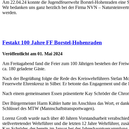
Am 22.04.24 konnte die Jugendfeuerwehr Borstel-Hohenraden eine 
Wir bedanken uns ganz herzlich bei der Firma NVN – Natursteinvertr
werden.
Festakt 100 Jahre FF Borstel-Hohenraden
Veröffentlicht am 01. Mai 2024
Am Freitagabend fand die Feier zum 100 Jährigen bestehen der Freiw
ca. 180 geladene Gäste.
Nach der Begrüßung folgte die Rede des Kreiswehrführers Stefan M
Feuerwehr Ehrenkreuz in Silber. Er betonte das Engagement und die
Nach einem gemeinsamen Essen präsentierte Kay Schröder die Chronik 
Der Bürgermeister Harm Kähler hatte im Anschluss das Wort, er dankt
Schlüssel des MTW (Mannschaftstransportwagen).
Lorenz Groth wurde nach über 40 Jahren Vorstandsarbeit verabschiedet
stellvertretender Wehrführer und die letzten 12 Jahre Wehrführer, zus
Kay Schröder, der bereits im Januar bei der Jahreshauptversammlun