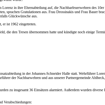
 Lorenz in ihre Ehrenabteilung auf, die Nachbarfeuerwehren des 10er R
ten, sprachen Gratulationen aus. Frau Drossinakis und Frau Bauer b
nfalls Glückwünsche aus.
 er ist 1962 eingetreten.
d, die den Tresen übernommen hatte und kündigte noch einige Termi
nsatzabteilung in der Johannes-Schneider Halle statt. Wehrführer Lor
führer der Nachbarwehren und aus unserer Partnergemeinde Ahlbeck, V
urden zu insgesamt 36 Einsätzen alarmiert. Außerdem wurden diverse
und Verabschiedungen: