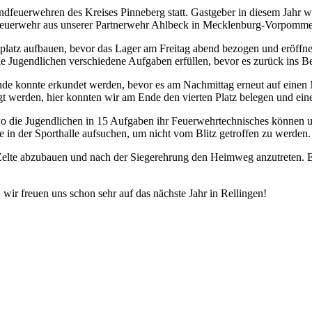
endfeuerwehren des Kreises Pinneberg statt. Gastgeber in diesem Jahr
endfeuerwehr aus unserer Partnerwehr Ahlbeck in Mecklenburg-Vorpomme
tplatz aufbauen, bevor das Lager am Freitag abend bezogen und eröff
Jugendlichen verschiedene Aufgaben erfüllen, bevor es zurück ins Be
nde konnte erkundet werden, bevor es am Nachmittag erneut auf einen 
 werden, hier konnten wir am Ende den vierten Platz belegen und ein
o die Jugendlichen in 15 Aufgaben ihr Feuerwehrtechnisches können u
 in der Sporthalle aufsuchen, um nicht vom Blitz getroffen zu werden.
Zelte abzubauen und nach der Siegerehrung den Heimweg anzutreten. E
 wir freuen uns schon sehr auf das nächste Jahr in Rellingen!