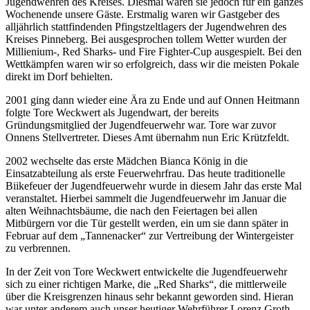
Jugendwehren des Kreises. Diesmal waren sie jedoch für ein ganzes
Wochenende unsere Gäste. Erstmalig waren wir Gastgeber des
alljährlich stattfindenden Pfingstzeltlagers der Jugendwehren des
Kreises Pinneberg. Bei ausgesprochen tollem Wetter wurden der
Millienium-, Red Sharks- und Fire Fighter-Cup ausgespielt. Bei den
Wettkämpfen waren wir so erfolgreich, dass wir die meisten Pokale
direkt im Dorf behielten.
2001 ging dann wieder eine Ära zu Ende und auf Onnen Heitmann
folgte Tore Weckwert als Jugendwart, der bereits
Gründungsmitglied der Jugendfeuerwehr war. Tore war zuvor
Onnens Stellvertreter. Dieses Amt übernahm nun Eric Krützfeldt.
2002 wechselte das erste Mädchen Bianca König in die
Einsatzabteilung als erste Feuerwehrfrau. Das heute traditionelle
Biikefeuer der Jugendfeuerwehr wurde in diesem Jahr das erste Mal
veranstaltet. Hierbei sammelt die Jugendfeuerwehr im Januar die
alten Weihnachtsbäume, die nach den Feiertagen bei allen
Mitbürgern vor die Tür gestellt werden, ein um sie dann später in
Februar auf dem „Tannenacker“ zur Vertreibung der Wintergeister
zu verbrennen.
In der Zeit von Tore Weckwert entwickelte die Jugendfeuerwehr
sich zu einer richtigen Marke, die „Red Sharks“, die mittlerweile
über die Kreisgrenzen hinaus sehr bekannt geworden sind. Hieran
war unter anderem auch unser heutiger Wehrführer Lorenz Groth